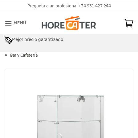
Saltar
Pregunta a un profesional +34 931 427 244
al
contenido
MENÚ
Mejor precio garantizado
Bar y Cafetería