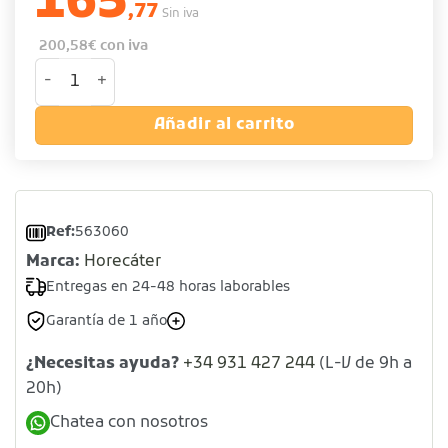
165
,77
Sin iva
200,58
€
con iva
Vitrina neutra expositora 3 pisos - 60 L cantidad
Añadir al carrito
Ref:
563060
Marca:
Horecáter
Entregas en 24-48 horas laborables
Garantía de 1 año
¿Necesitas ayuda?
+34 931 427 244
(L-V de 9h a
20h)
Chatea con nosotros