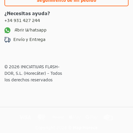
Seguimiento de mi pedido
¿Necesitas ayuda?
+34 931 427 244
Abrir Whatsapp
Envío y Entrega
© 2026 INICIATIVAS FLASH-
DOR, S.L. (Horecáter) - Todos
los derechos reservados
Visa
MasterCard
Revolut
Apple
Google
Credit
Pay
Pay
Card
Copyright 2026 ©
Map Horeca