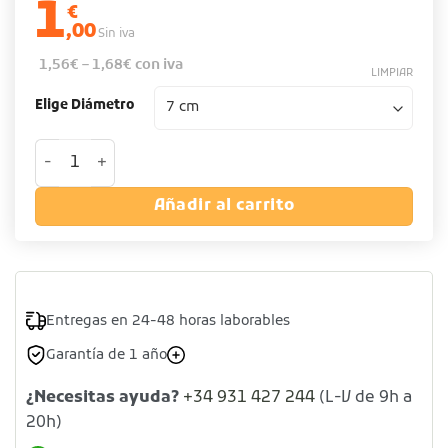
1
€
,00
Sin iva
1,56
€
–
1,68
€
con iva
LIMPIAR
Elige Diámetro
Flanero acero inoxidable cantidad
Añadir al carrito
Entregas en 24-48 horas laborables
Garantía de 1 año
¿Necesitas ayuda?
+34 931 427 244
(L-V de 9h a
20h)