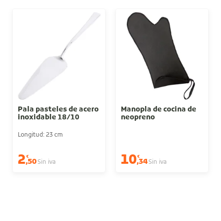
Pala pasteles de acero
Manopla de cocina de
inoxidable 18/10
neopreno
Longitud: 23 cm
2
10
€
€
,50
,34
Sin iva
Sin iva