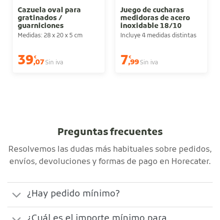
Cazuela oval para
Juego de cucharas
gratinados /
medidoras de acero
guarniciones
inoxidable 18/10
Medidas: 28 x 20 x 5 cm
Incluye 4 medidas distintas
39
7
€
€
,07
,99
Sin iva
Sin iva
Preguntas frecuentes
Resolvemos las dudas más habituales sobre pedidos,
envíos, devoluciones y formas de pago en Horecater.
¿Hay pedido mínimo?
¿Cuál es el importe mínimo para