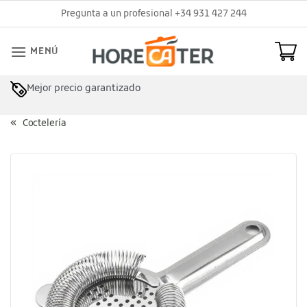
Saltar
Pregunta a un profesional +34 931 427 244
al
contenido
MENÚ
Mejor precio garantizado
Asesoramiento profesional
Coctelería