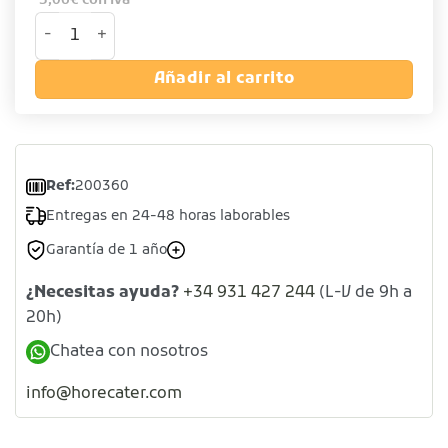
5,06
€
con iva
Colador gusanillo de acero inoxidable 18/10 cantidad
Añadir al carrito
Ref:
200360
Entregas en 24-48 horas laborables
Garantía de 1 año
¿Necesitas ayuda?
+34 931 427 244
(L-V de 9h a
20h)
Chatea con nosotros
info@horecater.com