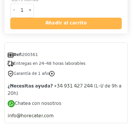
6,27
€
con iva
Colador gusanillo cobre de acero inoxidable 18/10 canti
Añadir al carrito
Ref:
200361
Entregas en 24-48 horas laborables
Garantía de 1 año
¿Necesitas ayuda?
+34 931 427 244
(L-V de 9h a
20h)
Chatea con nosotros
info@horecater.com