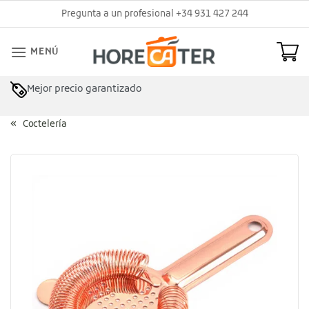
Saltar
Pregunta a un profesional +34 931 427 244
al
contenido
MENÚ
Mejor precio garantizado
Asesoramiento profesional
Coctelería