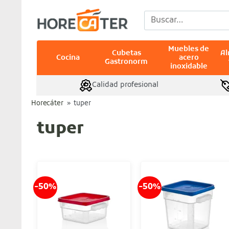
Saltar
Buscar
al
por:
contenido
Muebles de
Cubetas
A
Cocina
acero
Gastronorm
inoxidable
Calidad profesional
Horecáter
»
tuper
tuper
-50%
-50%