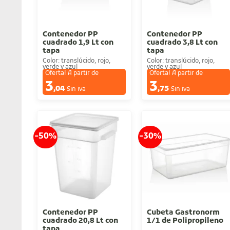
Contenedor PP
Contenedor PP
cuadrado 1,9 Lt con
cuadrado 3,8 Lt con
tapa
tapa
Color: translúcido, rojo,
Color: translúcido, rojo,
verde y azul
verde y azul
Oferta! A partir de
Oferta! A partir de
3
3
€
€
,04
,75
Sin iva
Sin iva
-50%
-30%
Contenedor PP
Cubeta Gastronorm
cuadrado 20,8 Lt con
1/1 de Polipropileno
tapa