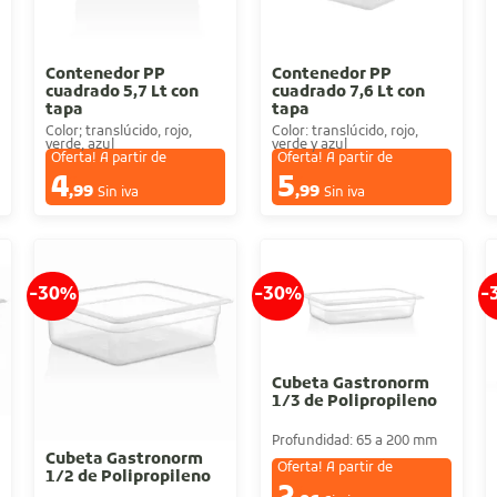
Contenedor PP
Contenedor PP
cuadrado 5,7 Lt con
cuadrado 7,6 Lt con
tapa
tapa
Color; translúcido, rojo,
Color: translúcido, rojo,
verde, azul
verde y azul
Oferta! A partir de
Oferta! A partir de
4
5
€
€
,99
,99
Sin iva
Sin iva
-30%
-30%
-
Cubeta Gastronorm
1/3 de Polipropileno
Profundidad: 65 a 200 mm
Cubeta Gastronorm
Oferta! A partir de
1/2 de Polipropileno
€