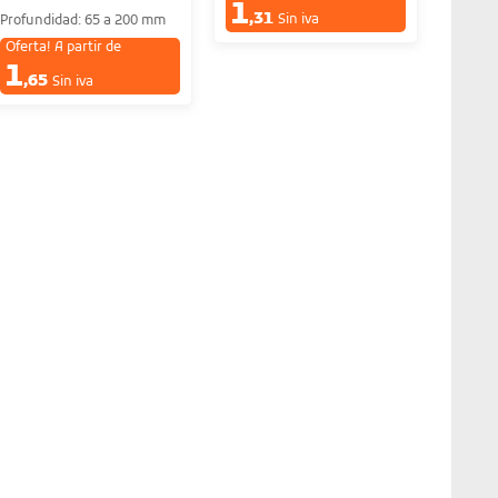
1
€
,31
Sin iva
Profundidad: 65 a 200 mm
Oferta! A partir de
1
€
,65
Sin iva