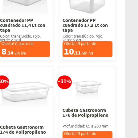
Contenedor PP
Contenedor PP
cuadrado 11,4 Lt con
cuadrado 17,2 Lt con
tapa
tapa
Color: translúcido, rojo,
Color: translúcido, rojo,
verde y azul
verde y azul
Oferta! A partir de
Oferta! A partir de
8
10
€
€
,14
,11
Sin iva
Sin iva
30%
-31%
Cubeta Gastronorm
1/6 de Polipropileno
Profundidad: 65 a 200 mm
Cubeta Gastronorm
1/4 de Polipropileno
Oferta! A partir de