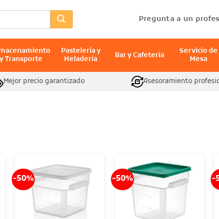
Pregunta a un profes
lmacenamiento
Pastelería y
Servicio de
Bar y Cafetería
y Transporte
Heladería
Mesa
Mejor precio garantizado
Asesoramiento profesi
-50%
-50%
-