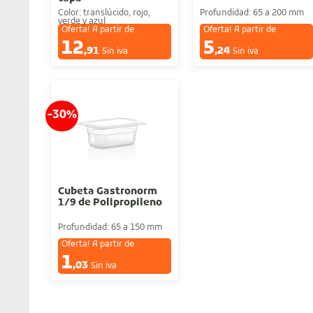
Color: translúcido, rojo,
Profundidad: 65 a 200 mm
verde y azul
Oferta! A partir de
Oferta! A partir de
12
5
€
€
,91
,24
Sin iva
Sin iva
-30%
Cubeta Gastronorm
1/9 de Polipropileno
Profundidad: 65 a 150 mm
Oferta! A partir de
1
€
,03
Sin iva