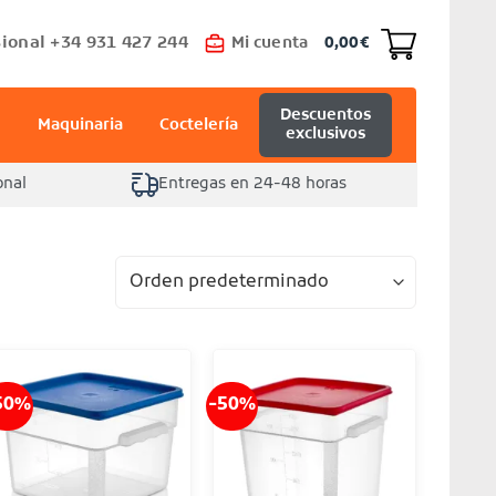
ional +34 931 427 244
Mi cuenta
0,00
€
Descuentos
Maquinaria
Coctelería
exclusivos
onal
Entregas en 24-48 horas
50%
-50%