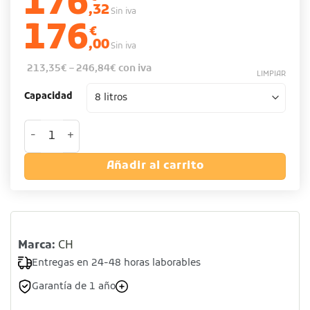
176
,32
Sin iva
176
€
,00
Sin iva
213,35
€
–
246,84
€
con iva
LIMPIAR
Capacidad
Freidora eléctrica individual con grifo de vaciado cantida
Añadir al carrito
Marca:
CH
Entregas en 24-48 horas laborables
Garantía de 1 año