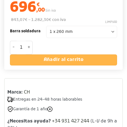
696
€
,00
Sin iva
843,07
€
–
1.282,30
€
con iva
LIMPIAR
Barra soldadura
Envasadora de vacío sobremesa cantidad
Añadir al carrito
Marca:
CH
Entregas en 24-48 horas laborables
Garantía de 1 año
¿Necesitas ayuda?
+34 931 427 244
(L-V de 9h a