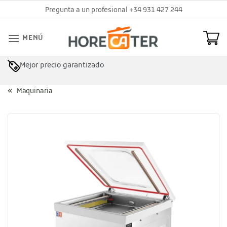
Saltar
Pregunta a un profesional +34 931 427 244
al
contenido
MENÚ
Mejor precio garantizado
Asesoramiento profesional
Maquinaria