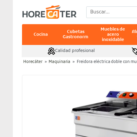
Saltar
Buscar
al
por:
contenido
Muebles de
Cubetas
A
Cocina
acero
Gastronorm
inoxidable
Calidad profesional
Horecáter
»
Maquinaria
»
Freidora eléctrica doble con m