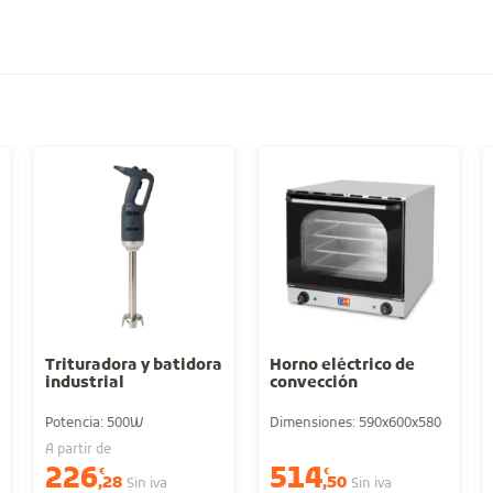
Trituradora y batidora
Horno eléctrico de
industrial
convección
Potencia: 500W
Dimensiones: 590x600x580
A partir de
226
514
€
€
,28
,50
Sin iva
Sin iva