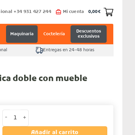
ional +34 931 427 244
Mi cuenta
0,00
€
Descuentos
Maquinaria
Coctelería
exclusivos
onal
Entregas en 24-48 horas
rica doble con mueble
Freidora eléctrica doble con mueble cantidad
Añadir al carrito