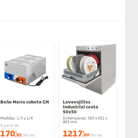
Baño María cubeta GN
Lavavajillas
Vitri
industrial cesta
sobr
50x50
Medidas: 1/3 y 1/4
Dimensiones: 565 x 651 x
Varias
863 mm
A partir de
A parti
170
1217
48
€
€
,92
,00
Sin iva
Sin iva