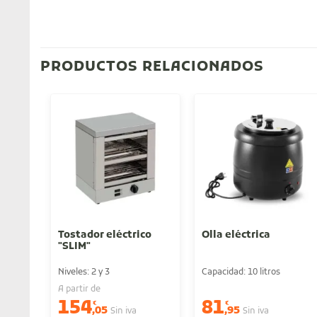
PRODUCTOS RELACIONADOS
Tostador eléctrico
Olla eléctrica
"SLIM"
Niveles: 2 y 3
Capacidad: 10 litros
A partir de
154
81
€
€
,05
,95
Sin iva
Sin iva