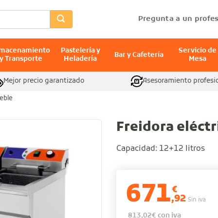
Pregunta a un profes
lmacenamiento
Pastelería y
Servicio de
Bar y Cafetería
y Transporte
Heladería
Mesa
Mejor precio garantizado
Asesoramiento profesi
ueble
Freidora eléct
Capacidad: 12+12 litros
671
€
,92
Sin iva
813,02
€
con iva