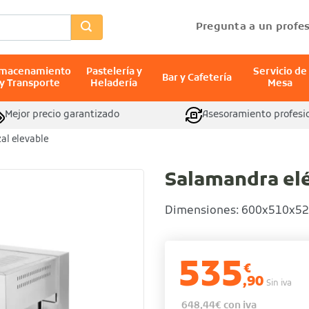
Pregunta a un profes
lmacenamiento
Pastelería y
Servicio de
Bar y Cafetería
y Transporte
Heladería
Mesa
Mejor precio garantizado
Asesoramiento profesi
al elevable
Salamandra elé
Dimensiones: 600x510x5
535
€
,90
Sin iva
648,44
€
con iva