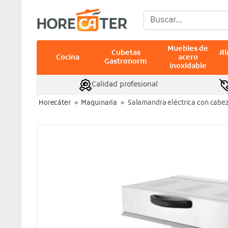
Saltar
Buscar
al
por:
contenido
Muebles de
Cubetas
A
Cocina
acero
Gastronorm
inoxidable
Calidad profesional
Horecáter
»
Maquinaria
»
Salamandra eléctrica con cabez