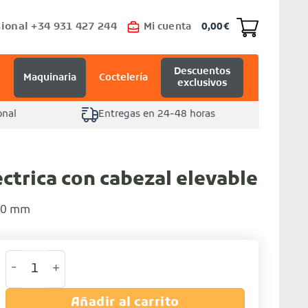
ional +34 931 427 244
Mi cuenta
0,00
€
Descuentos
Maquinaria
Coctelería
exclusivos
onal
Entregas en 24-48 horas
ctrica con cabezal elevable
20 mm
Salamandra eléctrica con cabezal elevable cantida
Añadir al carrito