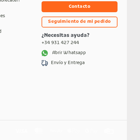
Horecáter?
Contacto
nes
Seguimiento de mi pedido
d
¿Necesitas ayuda?
+34 931 427 244
Abrir Whatsapp
Envío y Entrega
Visa
MasterCard
Revolut
Apple
Google
Credit
Pay
Pay
Card