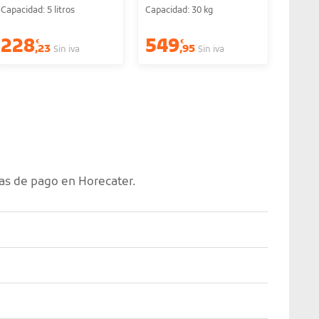
Capacidad: 5 litros
Capacidad: 30 kg
Potenc
A parti
228
549
22
€
€
,23
,95
Sin iva
Sin iva
as de pago en Horecater.