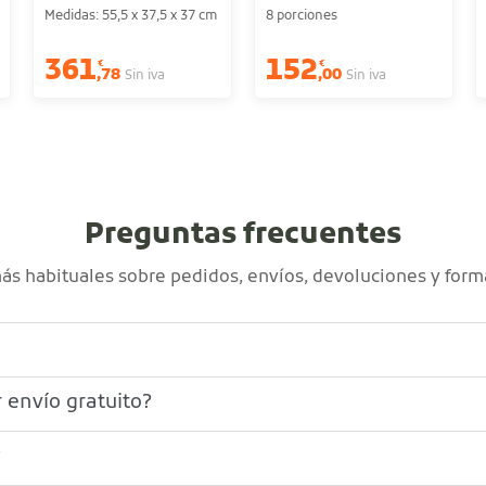
Medidas: 55,5 x 37,5 x 37 cm
8 porciones
361
152
€
€
,78
,00
Sin iva
Sin iva
Preguntas frecuentes
s habituales sobre pedidos, envíos, devoluciones y form
 envío gratuito?
?