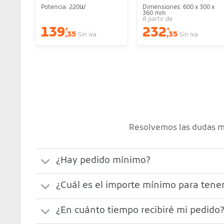
Potencia: 220W
Dimensiones: 600 x 300 x
360 mm
A partir de
139
232
€
€
,35
,35
Sin iva
Sin iva
Resolvemos las dudas má
¿Hay pedido mínimo?
¿Cuál es el importe mínimo para tener
¿En cuánto tiempo recibiré mi pedido