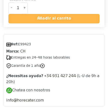
Horno eléctrico de convección cantidad
Añadir al carrito
Ref:
E99423
Marca:
CH
Entregas en 24-48 horas laborables
Garantía de 1 año
¿Necesitas ayuda?
+34 931 427 244
(L-V de 9h a
20h)
Chatea con nosotros
info@horecater.com