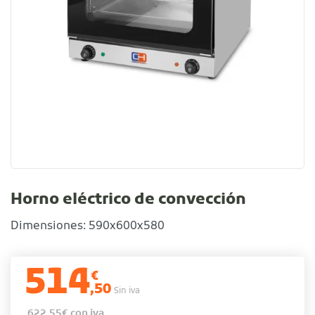
Horno eléctrico de convección
Dimensiones: 590x600x580
514
€
,50
Sin iva
622,55
€
con iva