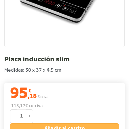
Placa inducción slim
Medidas: 30 x 37 x 4,5 cm
95
€
,18
Sin iva
115,17
€
con iva
Placa inducción slim cantidad
Añadir al carrito