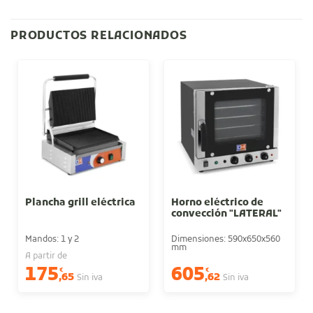
PRODUCTOS RELACIONADOS
Plancha grill eléctrica
Horno eléctrico de
convección "LATERAL"
Mandos: 1 y 2
Dimensiones: 590x650x560
mm
A partir de
175
605
€
€
,65
,62
Sin iva
Sin iva