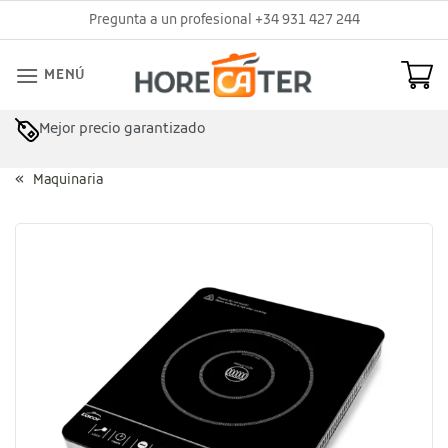
Saltar
Pregunta a un profesional +34 931 427 244
al
contenido
MENÚ
Mejor precio garantizado
Asesoramiento profesional
Maquinaria