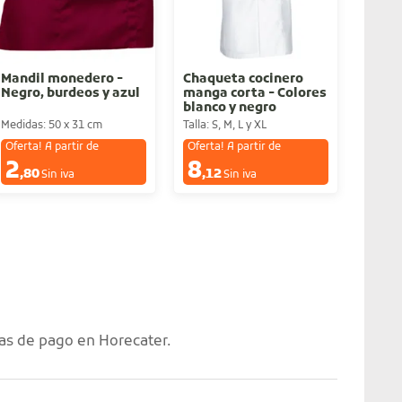
Mandil monedero -
Chaqueta cocinero
Polo 
Negro, burdeos y azul
manga corta - Colores
Color
blanco y negro
Medidas: 50 x 31 cm
Talla: S, M, L y XL
Talla: 
Oferta! A partir de
Oferta! A partir de
Oferta
2
8
3
€
€
€
,80
,12
,4
Sin iva
Sin iva
as de pago en Horecater.