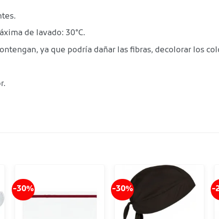
ntes.
áxima de lavado: 30°C.
contengan, ya que podría dañar las fibras, decolorar los col
r.
-30%
-30%
-