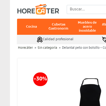
Saltar
Buscar
al
por:
contenido
Muebles de
Cubetas
A
Cocina
acero
Gastronorm
inoxidable
Calidad profesional
Horecáter
»
Sin categoría
»
Delantal peto con bolsillo – C
-30%