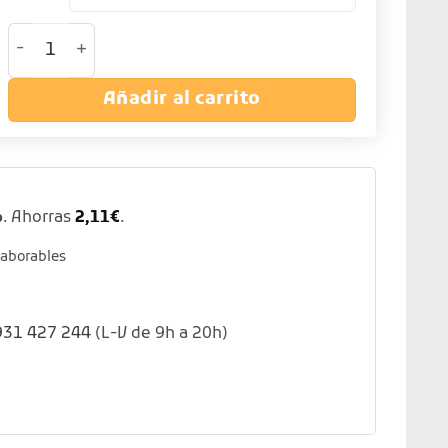
Delantal peto con bolsillo - Colores negro y burde
Añadir al carrito
%
. Ahorras
2,11
€
.
laborables
931 427 244
(L-V de 9h a 20h)