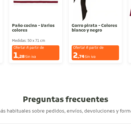
Paño cocina - Varios
Gorro pirata - Colores
colores
blanco y negro
Medidas: 50 x 71 cm
Oferta! A partir de
Oferta! A partir de
1
2
€
€
,28
,74
Sin iva
Sin iva
Preguntas frecuentes
s habituales sobre pedidos, envíos, devoluciones y form