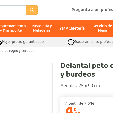
Pregunta a un profes
lmacenamiento
Pastelería y
Servicio de
Bar y Cafetería
y Transporte
Heladería
Mesa
Mejor precio garantizado
Asesoramiento profesi
olores negro y burdeos
Delantal peto c
y burdeos
Medidas: 75 x 90 cm
A partir de
7,04€
4
€