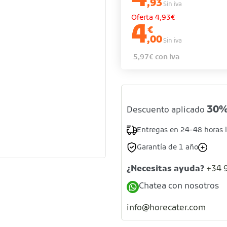
,93
Sin iva
Oferta
4,93€
4
€
,00
Sin iva
5,97
€
con iva
30
Descuento aplicado
Entregas en 24-48 horas 
Garantía de 1 año
¿Necesitas ayuda?
+34 
Chatea con nosotros
info@horecater.com