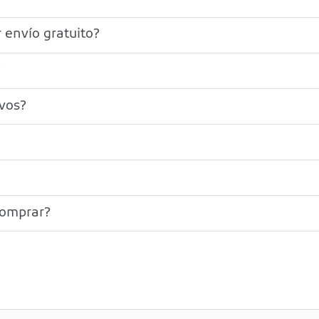
 envío gratuito?
?
ivos?
comprar?