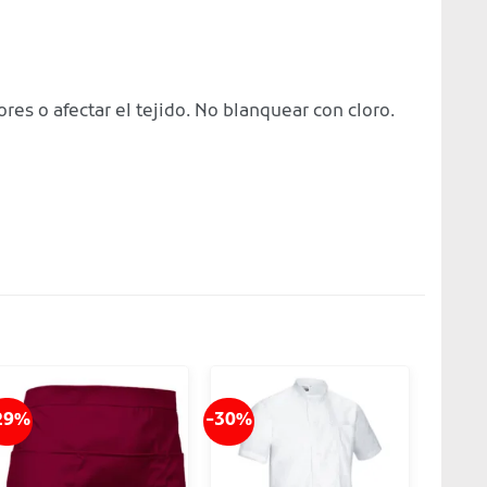
ores o afectar el tejido. No blanquear con cloro.
29%
-30%
-36%