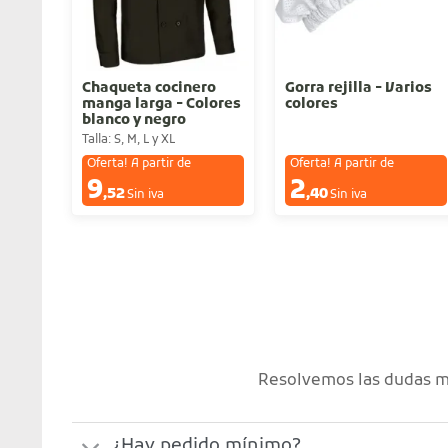
Chaqueta cocinero
Gorra rejilla - Varios
manga larga - Colores
colores
blanco y negro
Talla: S, M, L y XL
Oferta! A partir de
Oferta! A partir de
9
2
€
€
,52
,40
Sin iva
Sin iva
Resolvemos las dudas má
¿Hay pedido mínimo?