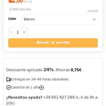
,00
Sin iva
2,90
€
con iva
LIMPIAR
Color
Gorra rejilla - Varios colores cantidad
Añadir al carrito
24%
Descuento aplicado
. Ahorras
0,75
€
.
Entregas en 24-48 horas laborables
Garantía de 1 año
¿Necesitas ayuda?
+34 931 427 244
(L-V de 9h a
20h)