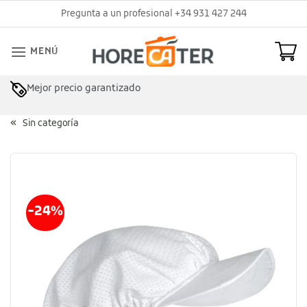
Saltar
Pregunta a un profesional +34 931 427 244
al
contenido
MENÚ
Mejor precio garantizado
Asesoramiento profesional
Sin categoría
-24%