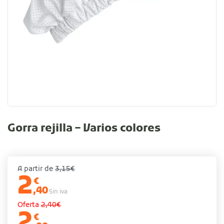
Gorra rejilla – Varios colores
A partir de
3,15€
2
€
,40
Sin iva
Oferta
2,40€
2
€