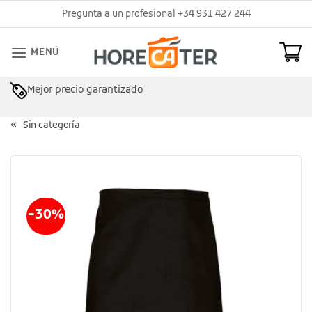
Saltar
Pregunta a un profesional +34 931 427 244
al
contenido
MENÚ
Mejor precio garantizado
Asesoramiento profesional
Sin categoría
-30%