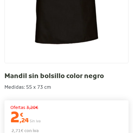
Mandil sin bolsillo color negro
Medidas: 55 x 73 cm
Ofertas
3,20€
2
€
,24
Sin iva
2,71
€
con iva