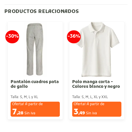
PRODUCTOS RELACIONADOS
-30%
-36%
Pantalón cuadros pata
Polo manga corta -
de gallo
Colores blanco y negro
Talla: S, M, L y XL
Talla: S, M, L, XL y XXL
Oferta! A partir de
Oferta! A partir de
7
3
€
€
,28
,49
Sin iva
Sin iva