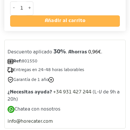
Mandil sin bolsillo color negro cantidad
Añadir al carrito
30%
Descuento aplicado
.
Ahorras
0,96
€
.
Ref:
801550
Entregas en 24-48 horas laborables
Garantía de 1 año
¿Necesitas ayuda?
+34 931 427 244
(L-V de 9h a
20h)
Chatea con nosotros
info@horecater.com