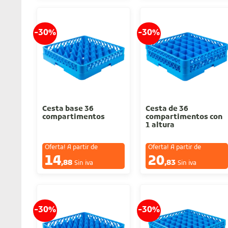
-30%
-30%
Cesta base 36
Cesta de 36
compartimentos
compartimentos con
1 altura
Oferta! A partir de
Oferta! A partir de
14
20
€
€
,88
,83
Sin iva
Sin iva
-30%
-30%