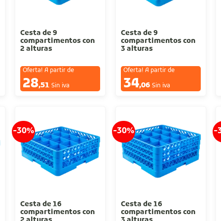
Cesta de 9
Cesta de 9
compartimentos con
compartimentos con
2 alturas
3 alturas
Oferta! A partir de
Oferta! A partir de
28
34
€
€
,51
,06
Sin iva
Sin iva
-30%
-30%
-
Cesta de 16
Cesta de 16
compartimentos con
compartimentos con
2 alturas
3 alturas