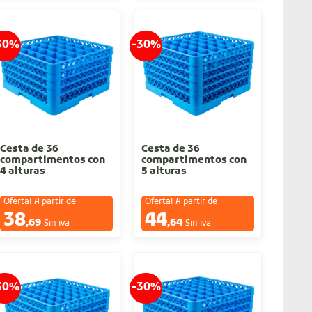
30%
-30%
Cesta de 36
Cesta de 36
compartimentos con
compartimentos con
4 alturas
5 alturas
Oferta! A partir de
Oferta! A partir de
38
44
€
€
,69
,64
Sin iva
Sin iva
30%
-30%