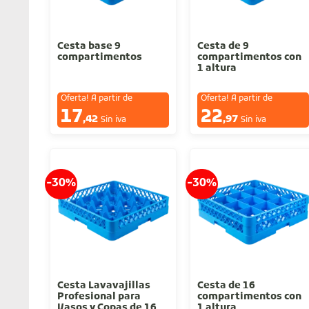
Cesta base 9
Cesta de 9
compartimentos
compartimentos con
1 altura
Oferta! A partir de
Oferta! A partir de
17
22
€
€
,42
,97
Sin iva
Sin iva
-30%
-30%
Cesta Lavavajillas
Cesta de 16
Profesional para
compartimentos con
Vasos y Copas de 16
1 altura