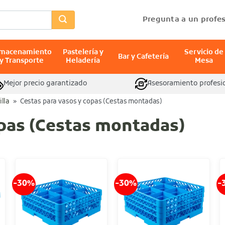
Pregunta a un profes
lmacenamiento
Pastelería y
Servicio de
Bar y Cafetería
y Transporte
Heladería
Mesa
Mejor precio garantizado
Asesoramiento profesi
illa
»
Cestas para vasos y copas (Cestas montadas)
opas (Cestas montadas)
-30%
-30%
-