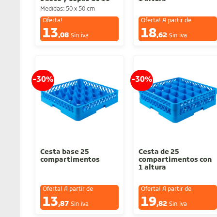
Compartimentos -
Medidas: 50 x 50 cm
50x50 cm
Oferta!
Oferta! A partir de
13
18
€
€
,08
,62
Sin iva
Sin iva
-30%
-30%
Cesta base 25
Cesta de 25
compartimentos
compartimentos con
1 altura
Oferta! A partir de
Oferta! A partir de
13
19
€
€
,87
,82
Sin iva
Sin iva