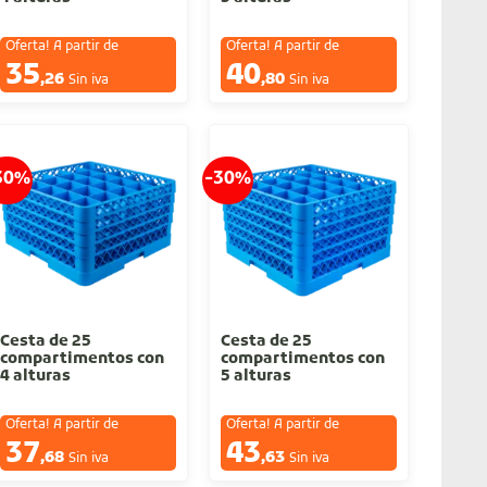
Oferta! A partir de
Oferta! A partir de
35
40
€
€
,26
,80
Sin iva
Sin iva
30%
-30%
Cesta de 25
Cesta de 25
compartimentos con
compartimentos con
4 alturas
5 alturas
Oferta! A partir de
Oferta! A partir de
37
43
€
€
,68
,63
Sin iva
Sin iva