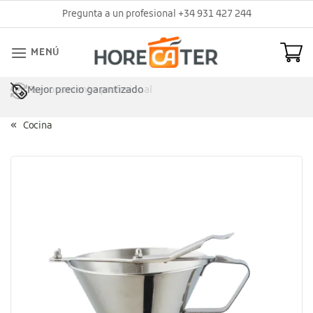
Saltar
Pregunta a un profesional +34 931 427 244
al
contenido
MENÚ
Mejor precio garantizado
Asesoramiento profesional
Cocina