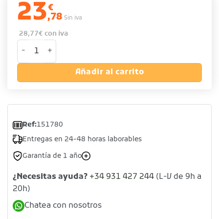
23
€
,78
Sin iva
28,77
€
con iva
Embudo dosificador reforzado de acero inoxidable - No in
Añadir al carrito
Ref:
151780
Entregas en 24-48 horas laborables
Garantía de 1 año
¿Necesitas ayuda?
+34 931 427 244
(L-V de 9h a
20h)
Chatea con nosotros