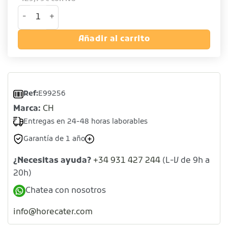
Horno eléctrico doble de pizza cantidad
Añadir al carrito
Ref:
E99256
Marca:
CH
Entregas en 24-48 horas laborables
Garantía de 1 año
¿Necesitas ayuda?
+34 931 427 244
(L-V de 9h a
20h)
Chatea con nosotros
info@horecater.com