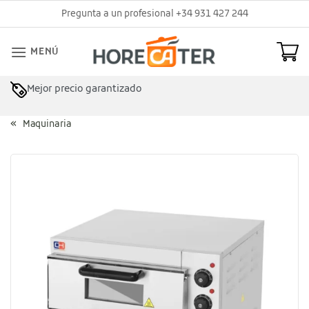
Saltar
Pregunta a un profesional +34 931 427 244
al
contenido
MENÚ
Mejor precio garantizado
Asesoramiento profesional
Maquinaria