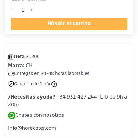
Licuadora batidora de vaso cantidad
Añadir al carrito
Ref:
E21200
Marca:
CH
Entregas en 24-48 horas laborables
Garantía de 1 año
¿Necesitas ayuda?
+34 931 427 244
(L-V de 9h a
20h)
Chatea con nosotros
info@horecater.com