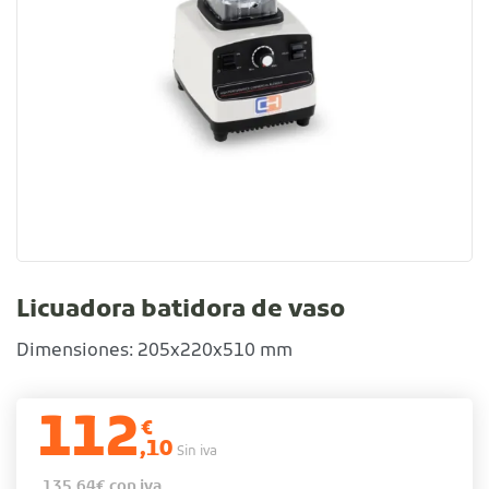
Licuadora batidora de vaso
Dimensiones: 205x220x510 mm
112
€
,10
Sin iva
135,64
€
con iva