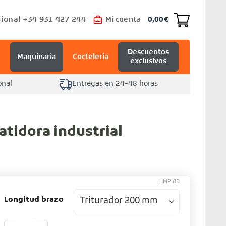
ional +34 931 427 244
Mi cuenta
0,00
€
Descuentos
Maquinaria
Coctelería
exclusivos
onal
Entregas en 24-48 horas
atidora industrial
LIMPIAR
Longitud brazo
Trituradora y batidora industrial cantidad