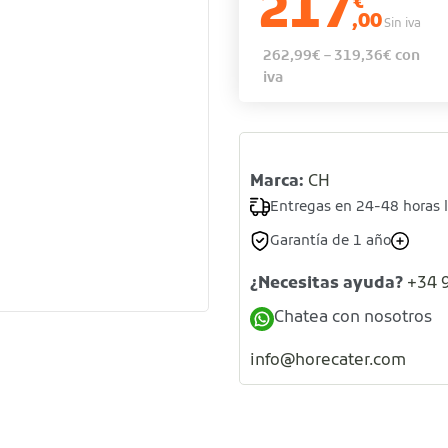
217
€
,00
Sin iva
262,99
€
–
319,36
€
con
iva
Marca:
CH
Entregas en 24-48 horas 
Garantía de 1 año
¿Necesitas ayuda?
+34 
Chatea con nosotros
info@horecater.com