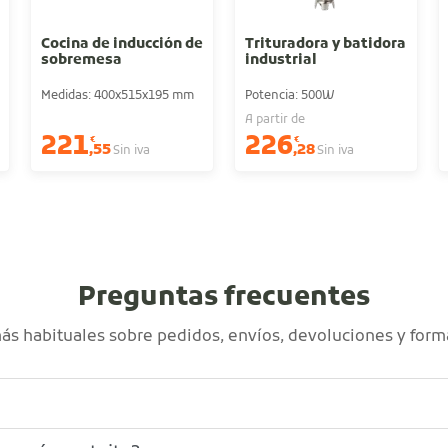
Cocina de inducción de
Trituradora y batidora
sobremesa
industrial
Medidas: 400x515x195 mm
Potencia: 500W
A partir de
221
226
€
€
,55
,28
Sin iva
Sin iva
Preguntas frecuentes
s habituales sobre pedidos, envíos, devoluciones y form