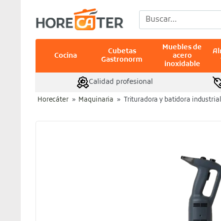
Saltar
Buscar
al
por:
contenido
Muebles de
Cubetas
A
Cocina
acero
Gastronorm
inoxidable
Calidad profesional
Horecáter
»
Maquinaria
»
Trituradora y batidora industria