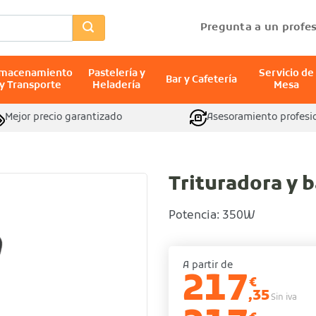
Pregunta a un profes
lmacenamiento
Pastelería y
Servicio de
Bar y Cafetería
y Transporte
Heladería
Mesa
Mejor precio garantizado
Asesoramiento profesi
l
Trituradora y b
Potencia: 350W
A partir de
217
€
,35
Sin iva