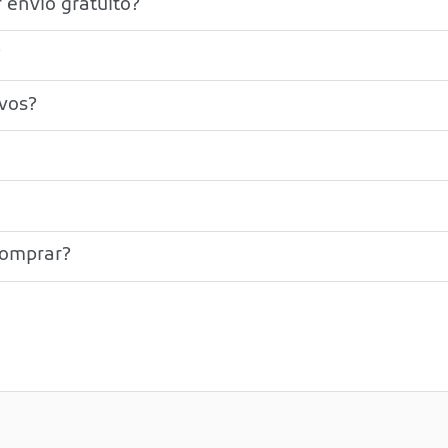
 envío gratuito?
?
ivos?
comprar?