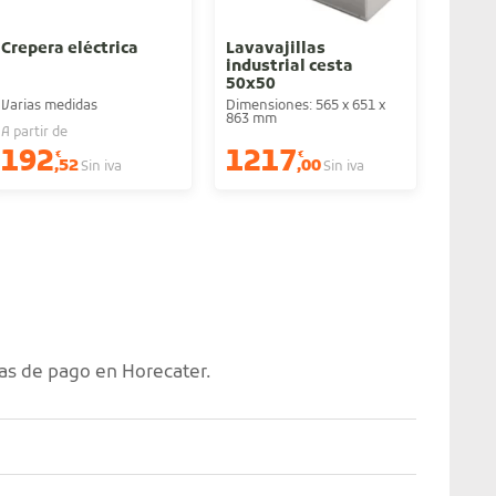
Crepera eléctrica
Lavavajillas
Expr
industrial cesta
auto
50x50
Varias medidas
Dimensiones: 565 x 651 x
Produc
863 mm
A partir de
192
1217
97
€
€
,52
,00
Sin iva
Sin iva
as de pago en Horecater.