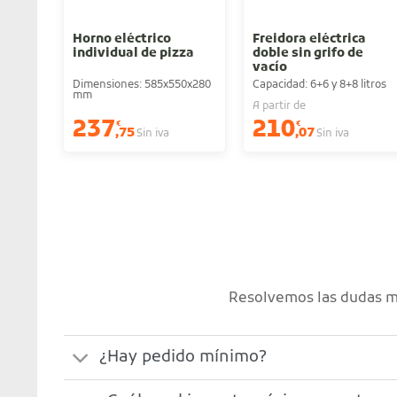
Horno eléctrico
Freidora eléctrica
individual de pizza
doble sin grifo de
vacío
Dimensiones: 585x550x280
Capacidad: 6+6 y 8+8 litros
mm
A partir de
237
210
€
€
,75
,07
Sin iva
Sin iva
Resolvemos las dudas má
¿Hay pedido mínimo?