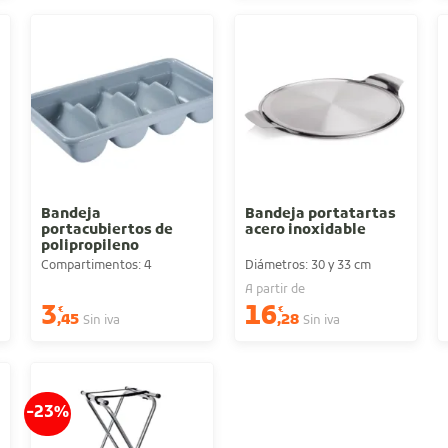
Bandeja
Bandeja portatartas
portacubiertos de
acero inoxidable
polipropileno
Compartimentos: 4
Diámetros: 30 y 33 cm
A partir de
3
16
€
€
,45
,28
Sin iva
Sin iva
-23%