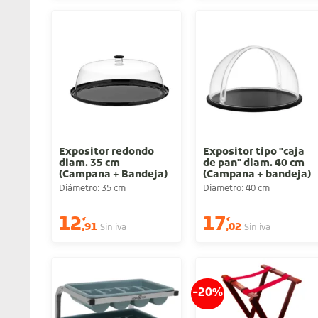
Expositor redondo
Expositor tipo "caja
diam. 35 cm
de pan" diam. 40 cm
(Campana + Bandeja)
(Campana + bandeja)
Diámetro: 35 cm
Diametro: 40 cm
12
17
€
€
,91
,02
Sin iva
Sin iva
-20%