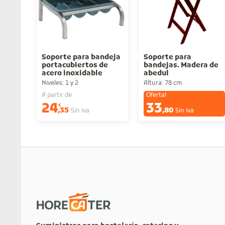
Soporte para bandeja
Soporte para
portacubiertos de
bandejas. Madera de
acero inoxidable
abedul
(incluye la/s
Niveles: 1 y 2
Altura: 78 cm
bandeja/s)
A partir de
Oferta!
24
33
€
€
,35
,80
Sin iva
Sin iva