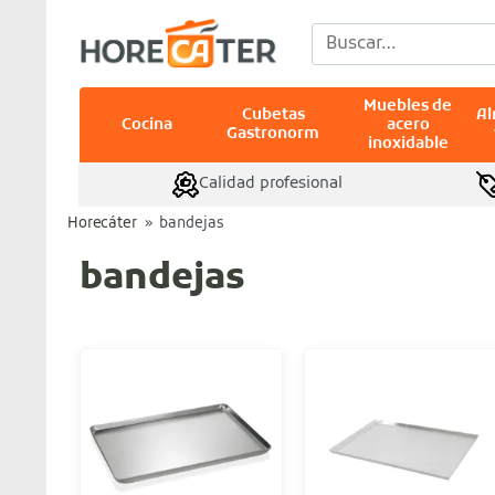
Saltar
Buscar
al
por:
contenido
Muebles de
Cubetas
A
Cocina
acero
Gastronorm
inoxidable
Calidad profesional
Horecáter
»
bandejas
bandejas