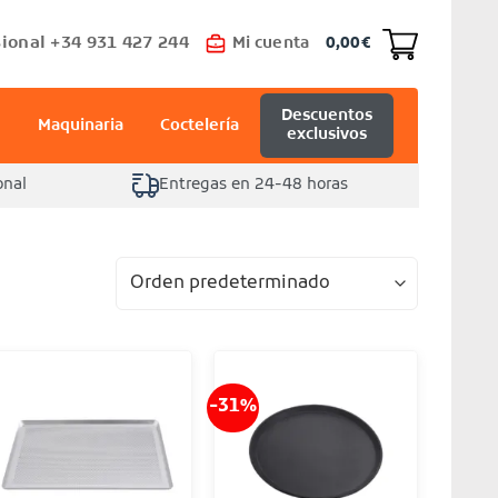
ional +34 931 427 244
Mi cuenta
0,00
€
Descuentos
Maquinaria
Coctelería
exclusivos
onal
Entregas en 24-48 horas
-31%