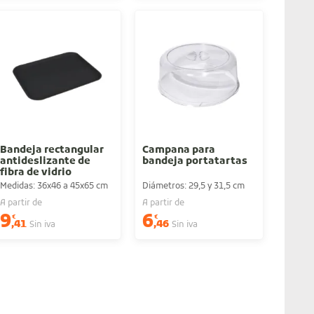
Bandeja rectangular
Campana para
antideslizante de
bandeja portatartas
fibra de vidrio
Medidas: 36x46 a 45x65 cm
Diámetros: 29,5 y 31,5 cm
A partir de
A partir de
9
6
€
€
,41
,46
Sin iva
Sin iva