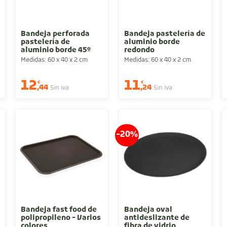
Bandeja perforada
Bandeja pastelería de
pastelería de
aluminio borde
aluminio borde 45º
redondo
Medidas: 60 x 40 x 2 cm
Medidas: 60 x 40 x 2 cm
12
11
€
€
,44
,24
Sin iva
Sin iva
-20%
Bandeja fast food de
Bandeja oval
polipropileno - Varios
antideslizante de
colores
fibra de vidrio