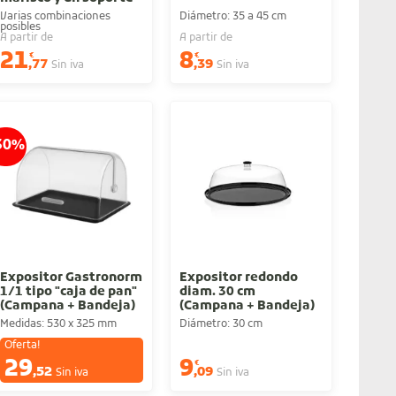
Varias combinaciones
Diámetro: 35 a 45 cm
posibles
A partir de
A partir de
21
8
€
€
,77
,39
Sin iva
Sin iva
30%
Expositor Gastronorm
Expositor redondo
1/1 tipo "caja de pan"
diam. 30 cm
(Campana + Bandeja)
(Campana + Bandeja)
Medidas: 530 x 325 mm
Diámetro: 30 cm
Oferta!
29
9
€
€
,52
,09
Sin iva
Sin iva