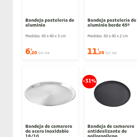
Bandeja pastelería de
Bandeja pastelería de
aluminio
aluminio borde 45º
Medidas: 60 x 40 x 3 cm
Medidas: 60 x 40 x 2 cm
6
11
€
€
,20
,24
Sin iva
Sin iva
-31%
Bandeja de camarero
Bandeja de camarero
de acero inoxidable
antideslizante de
18/10
polipropileno