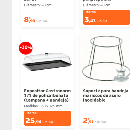
Diámetro: 40 cm
Diámetro: 40 cm
Oferta!
8
3
€
€
,90
,43
Sin iva
Sin iva
-30%
Expositor Gastronorm
Soporte para bandeja
1/1 de policarbonato
mariscos de acero
(Campana + Bandeja)
inoxidable
Medidas: 530 x 325 mm
Oferta!
25
2
€
€
,96
,91
Sin iva
Sin iva