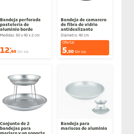
Bandeja perforada
Bandeja de camarero
pastelería de
de fibra de vidrio
aluminio borde
antideslizante
redondo
Medidas: 60 x 40 x 2 cm
Diámetro: 40 cm
Oferta!
12
5
€
€
,44
,50
Sin iva
Sin iva
Conjunto de 2
Bandeja para
bandejas para
mariscos de aluminio
marisco y un soporte