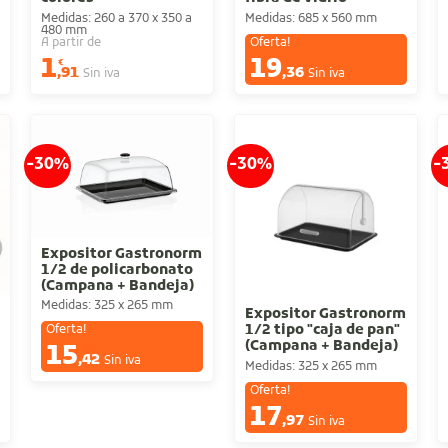
Medidas: 260 a 370 x 350 a
Medidas: 685 x 560 mm
480 mm
A partir de
Oferta!
1
19
€
€
,91
,36
Sin iva
Sin iva
-30%
-30%
-
Expositor Gastronorm
1/2 de policarbonato
(Campana + Bandeja)
Medidas: 325 x 265 mm
Expositor Gastronorm
1/2 tipo "caja de pan"
Oferta!
(Campana + Bandeja)
15
€
,42
Sin iva
Medidas: 325 x 265 mm
Oferta!
17
€
,97
Sin iva