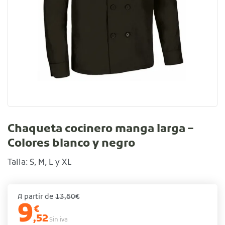
Chaqueta cocinero manga larga –
Colores blanco y negro
Talla: S, M, L y XL
A partir de
13,60€
9
€
,52
Sin iva