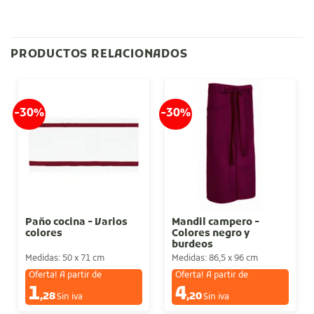
PRODUCTOS RELACIONADOS
-30%
-30%
Paño cocina - Varios
Mandil campero -
colores
Colores negro y
burdeos
Medidas: 50 x 71 cm
Medidas: 86,5 x 96 cm
Oferta! A partir de
Oferta! A partir de
1
4
€
€
,28
,20
Sin iva
Sin iva