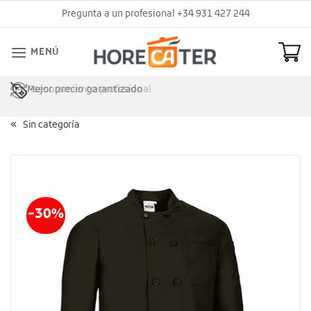
Saltar
Pregunta a un profesional +34 931 427 244
al
contenido
MENÚ
Mejor precio garantizado
Asesoramiento profesional
Sin categoría
-30%