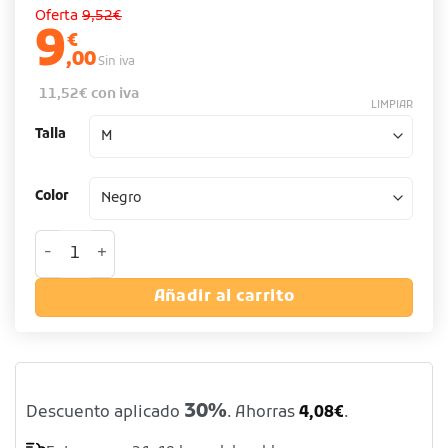
Oferta
9,52€
9
€
,00
Sin iva
11,52
€
con iva
LIMPIAR
Talla
Color
Chaqueta cocinero manga larga - Colores blanco y negro 
Añadir al carrito
30%
Descuento aplicado
. Ahorras
4,08
€
.