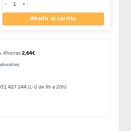
Añadir al carrito
%
. Ahorras
2,64
€
.
laborables
931 427 244
(L-V de 9h a 20h)