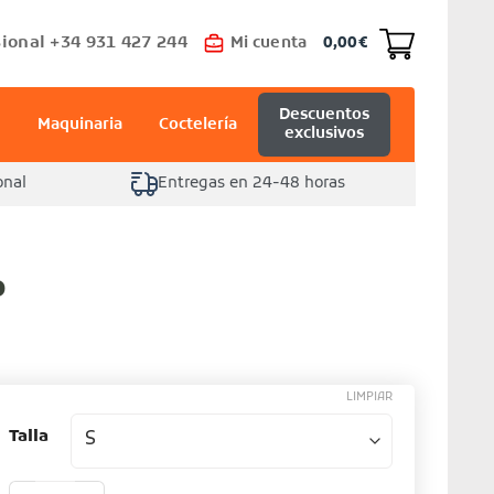
ional +34 931 427 244
Mi cuenta
0,00
€
Descuentos
Maquinaria
Coctelería
exclusivos
onal
Entregas en 24-48 horas
o
LIMPIAR
Talla
Pantalón negro cantidad