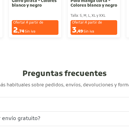
Gorro pirata - Colores
Polo manga corta -
blanco y negro
Colores blanco y negro
Talla: S, M, L, XL y XXL
Oferta! A partir de
Oferta! A partir de
2
3
€
€
,74
,49
Sin iva
Sin iva
Preguntas frecuentes
s habituales sobre pedidos, envíos, devoluciones y form
 envío gratuito?