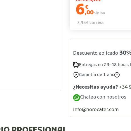
Oferta
6,16€
6
€
,00
Sin iva
7,45
€
con iva
30
Descuento aplicado
Entregas en 24-48 horas 
Garantía de 1 año
¿Necesitas ayuda?
+34 
Chatea con nosotros
info@horecater.com
RIO PROFESIONAL