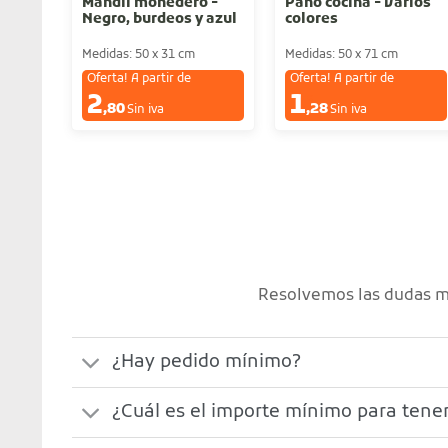
Mandil monedero -
Paño cocina - Varios
Negro, burdeos y azul
colores
Medidas: 50 x 31 cm
Medidas: 50 x 71 cm
Oferta! A partir de
Oferta! A partir de
2
1
€
€
,80
,28
Sin iva
Sin iva
Resolvemos las dudas má
¿Hay pedido mínimo?
¿Cuál es el importe mínimo para tener