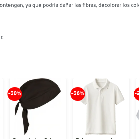
contengan, ya que podría dañar las fibras, decolorar los col
r.
-30%
-36%
-