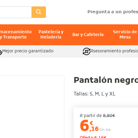
Pregunta a un profes
lmacenamiento
Pastelería y
Servicio de
Bar y Cafetería
y Transporte
Heladería
Mesa
Mejor precio garantizado
Asesoramiento profesi
Pantalón negr
Tallas: S, M, L y XL
A partir de
8,80€
6
€
,16
Sin iva