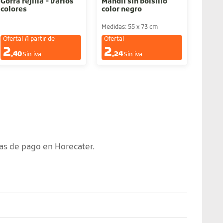
Gorra rejilla - Varios
Mandil sin bolsillo
Mandi
colores
color negro
Color
burd
Medidas: 55 x 73 cm
Medida
Oferta! A partir de
Oferta!
Oferta
2
2
4
€
€
€
,40
,24
,2
Sin iva
Sin iva
as de pago en Horecater.